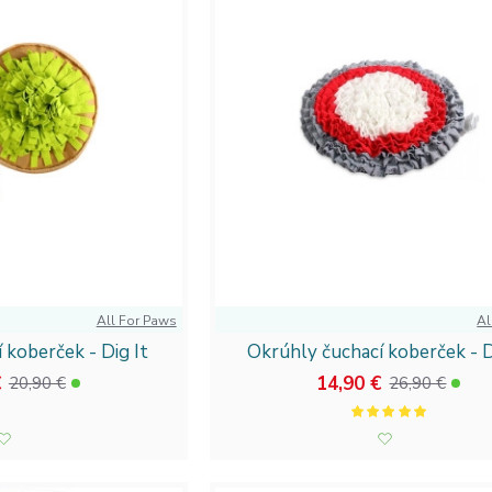
ík spokojný a zdravý? Vyberajte z našej ponuky a poskytnite mu s
štíviť aj
kategóriu pre mačky
, kde nájdete množstvo ďalších skv
te si starostlivosť o vašich miláčikov.
Pozrite si našu ponuku
ratám!
síka s láskou?
Prezrite si aktuálne novinky a obľúbené produkty 
chovateľa. Doprajte svojmu psovi len to najlepšie a pridajte s
All For Paws
Al
 koberček - Dig It
Okrúhly čuchací koberček - D
€
14,90 €
20,90 €
26,90 €