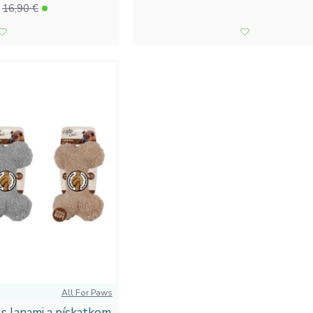
16,90 €
All For Paws
s lanami a pískatkom