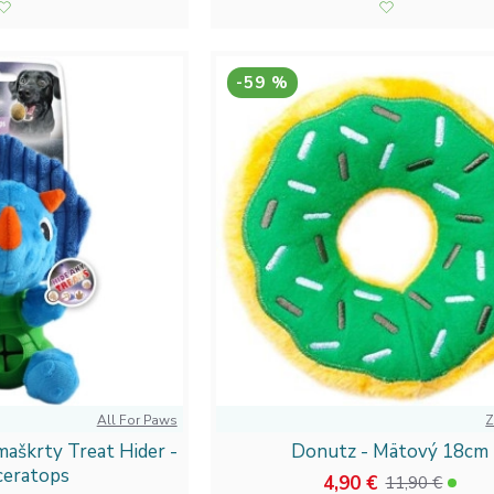
-59 %
All For Paws
Z
maškrty Treat Hider -
Donutz - Mätový 18cm
ceratops
4,90 €
11,90 €