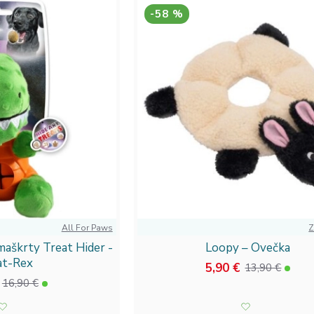
-58 %
All For Paws
Z
maškrty Treat Hider -
Loopy – Ovečka
at-Rex
5,90 €
13,90 €
16,90 €