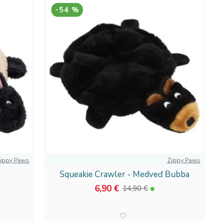
-54 %
ippy Paws
Zippy Paws
Squeakie Crawler - Medveď Bubba
6,90 €
14,90 €