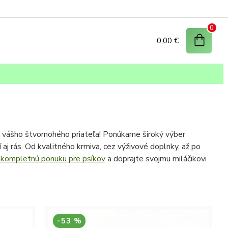
0
0,00 €
t vášho štvornohého priateľa! Ponúkame široký výber
aj rás. Od kvalitného krmiva, cez výživové doplnky, až po
 kompletnú ponuku pre psíkov
a doprajte svojmu miláčikovi
avie srsti aj silné zuby.
nosti pre každodenný život.
ôžu s výcvikom.
-53 %