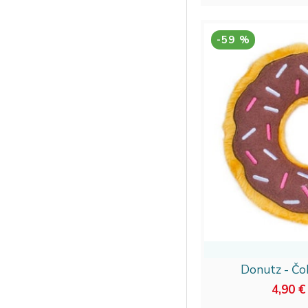
-59 %
Donutz - Čo
4,90 €