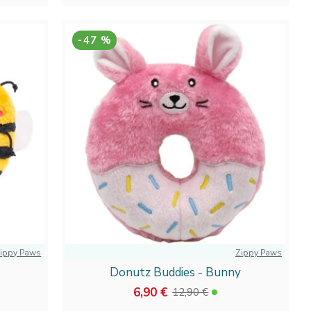
-47 %
ippy Paws
Zippy Paws
Donutz Buddies - Bunny
6,90 €
12,90 €