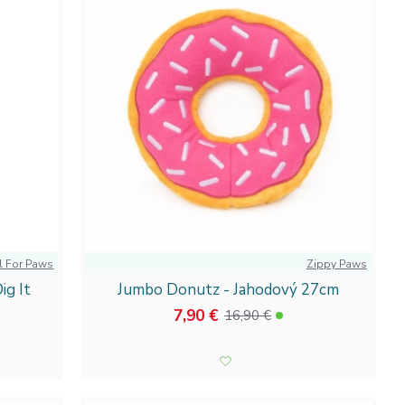
tarostlivosť, akú si zaslúži! Ak máte doma aj mačičku,
elých produktov. Využite možnosť nakupovať všetko na
 ešte dnes a objavte, čo všetko môžeme ponúknuť
pre psov
a zistite, prečo je Ecolife správna voľba pre
a k našim spokojným zákazníkom!
l For Paws
Zippy Paws
ig It
Jumbo Donutz - Jahodový 27cm
7,90 €
16,90 €