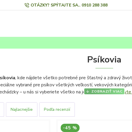
OTÁZKY? SPÝTAJTE SA.. 0910 288 388
Psíkovia
síkovia
, kde nájdete všetko potrebné pre šťastný a zdravý živo
eciálne vybrané pre psíkov všetkých veľkostí, vekových kategórií 
rechádzky – u nás si vyberiete všetko na jednom mieste.
Objavte
Najlacnejšie
Podľa recenzií
 a pamlsky
pre všetky štádiá života psíka – podporujú vitalitu, zdr
ky a výbava
– obojky, vodítka, peliešky, misky a ďalšie nevyhnut
čné hračky
, ktoré zabavia aj toho najaktívnejšieho psíka a pom
-45 %
ukty
šetrné k prírode aj zdraviu vášho psa.