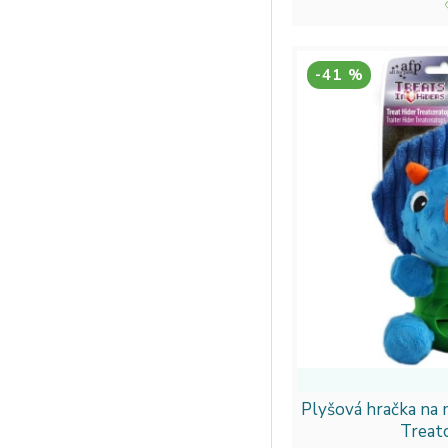
-41 %
Plyšová hračka na 
Treat