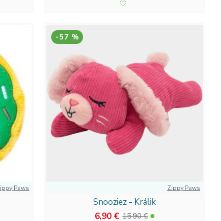
-57 %
ippy Paws
Zippy Paws
Snooziez - Králik
6,90 €
15,90 €