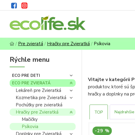
Pre zvieratá
Hračky pre Zvieratká
Psíkovia
Rýchle menu
ECO PRE DETI
Vitajte v kategórii P
ECO PRE ZVIERATÁ
produktov, ktoré sú šp
Lekáreň pre Zvieratká
hračky a doplnky na p
Kozmetika pre Zvieratká
len to najlepšie.
Pochúťky pre zvieratká
Hračky pre Zvieratká
Najdrahšie
TOP
Kvalitné krmivo
Mačičky
Praktické dopln
Psíkovia
Zábavné a bezpe
-29 %
Doplnky pre Zvieratká
Ekologické prod