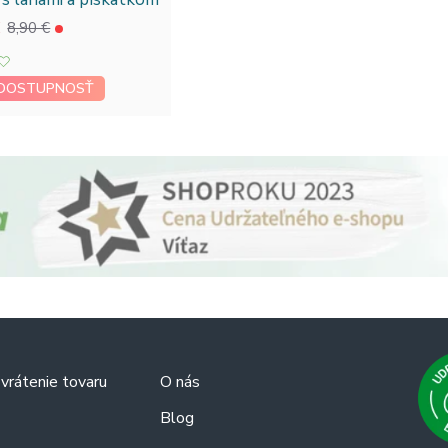
€
8,90 €
 DOSTUPNOSŤ
vrátenie tovaru
O nás
Blog