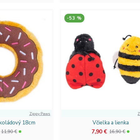
-53 %
Zippy Paws
Z
koládový 18cm
Včielka a lienka
7,90 €
11,90 €
16,90 €