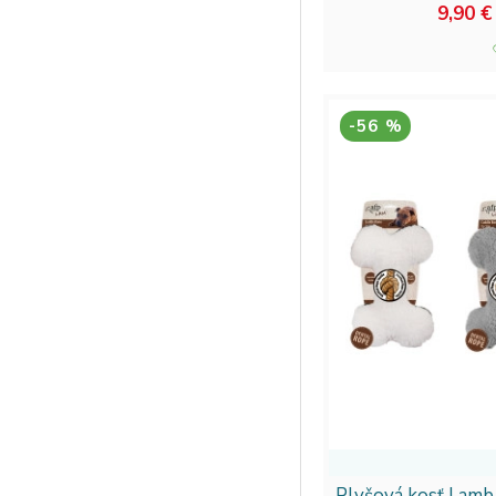
9,90 €
-56 %
Plyšová kosť Lamb 