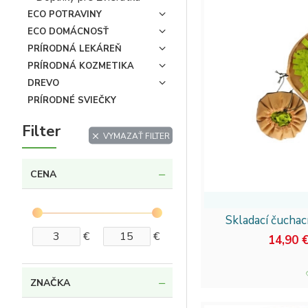
ECO POTRAVINY
Chcete, aby bol váš ps
ECO DOMÁCNOSŤ
určite nezabudnite nav
PRÍRODNÁ LEKÁREŇ
jednom mieste a uľahči
PRÍRODNÁ KOZMETIKA
vašim domácim zvie
DREVO
Staráte sa o svojho p
PRÍRODNÉ SVIEČKY
každého zodpovedného 
Filter
VYMAZAŤ FILTER
CENA
Skladací čuchací
€
€
14,90 
ZNAČKA