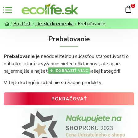
0
Pre Deti
Detská kozmetika
Prebaľovanie
Prebaľovanie
Prebaľovanie
je neoddeliteľnou súčasťou starostlivosti o
bábätko, ktorá si vyžaduje nielen dôkladnosť, ale aj tie
najjemnejšie a najšetrnejšie produkty. V našej kategórii
prebaľovanie
nájdete široký výber ekologických a prírodných
V tejto kategórii zatiaľ nie sú žiadne produkty.
produktov, ktoré chránia citlivú pokožku vášho dieťatka pred
podráždením a zároveň sú šetrné k prírode.
Objavte
POKRAČOVAŤ
plienky, obrúsky, prebaľovacie podložky či špeciálne
krémy a balzamy
, ktoré boli starostlivo vybrané s ohľadom
na zdravie detí a životné prostredie.
Prírodné materiály a šetrné zloženie
– všetky
produkty sú vyrobené z kvalitných a bezpečných surovín