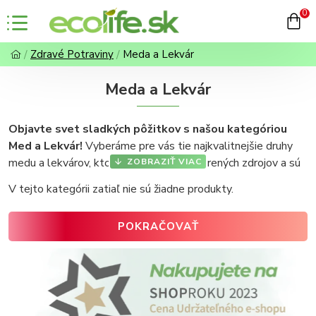
0
Zdravé Potraviny
Meda a Lekvár
Meda a Lekvár
Objavte svet sladkých pôžitkov s našou kategóriou
Med a Lekvár!
Vyberáme pre vás tie najkvalitnejšie druhy
medu a lekvárov, ktoré pochádzajú z overených zdrojov a sú
spracovávané s dôrazom na zachovanie všetkých výživových
V tejto kategórii zatiaľ nie sú žiadne produkty.
hodnôt.
Med je prírodné sladidlo plné vitamínov a
minerálov
, zatiaľ čo lekvár je obľúbenou pochúťkou
POKRAČOVAŤ
vyrobenou zo starostlivo vybraného ovocia. Oba produkty sú
ideálnym doplnkom na raňajky, do pečenia alebo ako zdravá
alternatíva bežných sladkostí.
Prírodné zloženie bez pridaných konzervantov
–
vyberajte si z medov a lekvárov, ktoré si zachovávajú