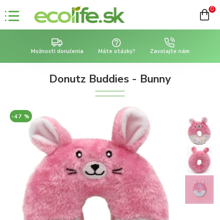
0
Možnosti doručenia
Máte otázky?
Zavolajte nám
Donutz Buddies - Bunny
-47 %