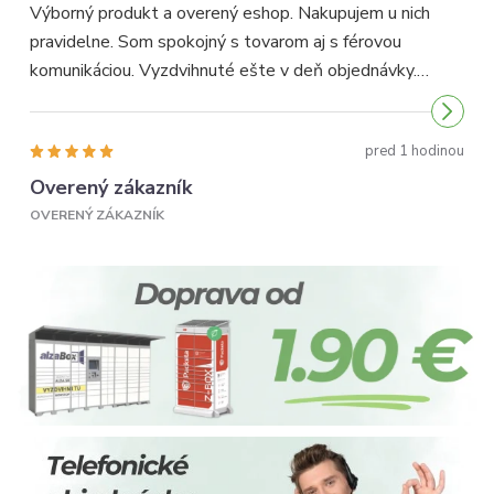
Výborný produkt a overený eshop. Nakupujem u nich
pravidelne. Som spokojný s tovarom aj s férovou
p
komunikáciou. Vyzdvihnuté ešte v deň objednávky.
p
Odporúčam...
pred 1 hodinou
Overený zákazník
OVERENÝ ZÁKAZNÍK