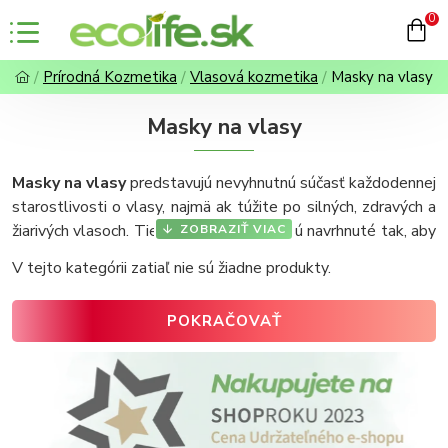
0
Prírodná Kozmetika
Vlasová kozmetika
Masky na vlasy
Masky na vlasy
Masky na vlasy
predstavujú nevyhnutnú súčasť každodennej
starostlivosti o vlasy, najmä ak túžite po silných, zdravých a
žiarivých vlasoch. Tieto intenzívne kúry sú navrhnuté tak, aby
hlboko vyživovali vlasové vlákno, obnovovali jeho štruktúru a
V tejto kategórii zatiaľ nie sú žiadne produkty.
chránili ho pred poškodením. Pravidelným používaním
vlasových masiek môžete výrazne zlepšiť elasticitu, lesk a
POKRAČOVAŤ
celkovú vitalitu vašich vlasov.
Prírodné masky na vlasy
využívajú silu rastlinných olejov, bylinných extraktov a
esenciálnych olejov, vďaka čomu sú vhodné aj pre citlivú
pokožku hlavy.
Pre dokonalý výsledok odporúčame vlasové masky
kombinovať aj s ďalšími prírodnými produktmi, ako sú