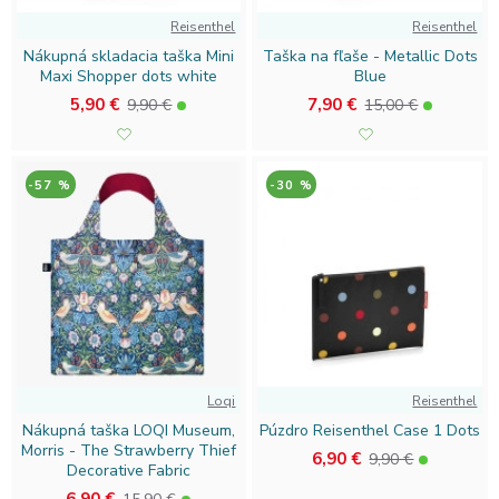
Reisenthel
Reisenthel
Nákupná skladacia taška Mini
Taška na fľaše - Metallic Dots
Maxi Shopper dots white
Blue
5,90 €
7,90 €
9,90 €
15,00 €
-57 %
-30 %
Loqi
Reisenthel
Nákupná taška LOQI Museum,
Púzdro Reisenthel Case 1 Dots
Morris - The Strawberry Thief
6,90 €
9,90 €
Decorative Fabric