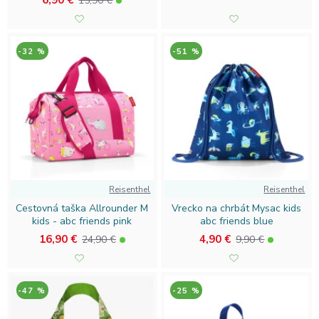
6,90 €
15,90 €
-32 %
-51 %
Reisenthel
Reisenthel
Cestovná taška Allrounder M
Vrecko na chrbát Mysac kids
kids - abc friends pink
abc friends blue
16,90 €
4,90 €
24,90 €
9,90 €
-47 %
-25 %