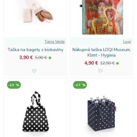
Tierra Verde
Loqi
Taška na bagety z biobavlny
Nákupná taška LOQI Museum,
Klimt - Hygieia
3,90 €
5,90 €
4,90 €
12,90 €
-40 %
-47 %