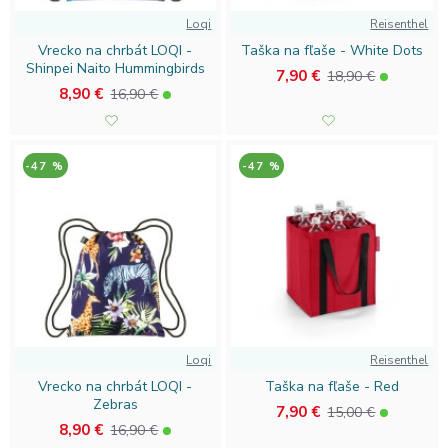
tašky prispievate k ochrane planéty!
Prekliknite sa do
Loqi
Reisenthel
našej ponuky a nájdite si svoj nový obľúbený doplnok ešte
Vrecko na chrbát LOQI -
Taška na fľaše - White Dots
Shinpei Naito Hummingbirds
dnes. Ktorý štýl bude ten pravý pre vás?
7,90 €
18,90 €
8,90 €
16,90 €
-47 %
-47 %
Loqi
Reisenthel
Vrecko na chrbát LOQI -
Taška na fľaše - Red
Zebras
7,90 €
15,00 €
8,90 €
16,90 €