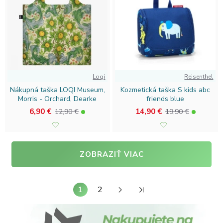
Loqi
Reisenthel
Nákupná taška LOQI Museum,
Kozmetická taška S kids abc
Morris - Orchard, Dearke
friends blue
6,90 €
14,90 €
12,90 €
19,90 €
ZOBRAZIŤ VIAC
1
2