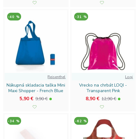
-40 %
-31 %
Reisenthel
Loqi
Nákupná skladacia taška Mini
Vrecko na chrbát LOQI -
Maxi Shopper - French Blue
Transparent Pink
5,90 €
8,90 €
9,90 €
12,90 €
-34 %
-62 %