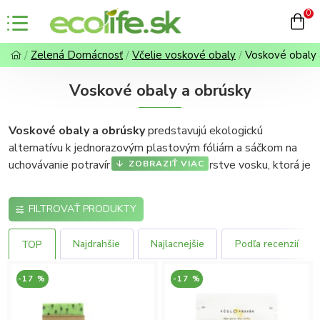
0
Zelená Domácnosť
Včelie voskové obaly
Voskové obaly 
Voskové obaly a obrúsky
Voskové obaly a obrúsky
predstavujú ekologickú
alternatívu k jednorazovým plastovým fóliám a sáčkom na
uchovávanie potravín. Vďaka špeciálnej vrstve vosku, ktorá je
nanesená na prírodný materiál,
zostávajú potraviny dlhšie
čerstvé a chránené pred vysychaním či znehodnotením
.
FILTROVAŤ PRODUKTY
Okrem toho sú tieto produkty opakovane použiteľné, ľahko
sa čistia a šetria nielen vašu peňaženku, ale aj životné
Najdrahšie
Najlacnejšie
Podľa recenzií
TOP
prostredie. Ak vás zaujímajú ďalšie ekologické možnosti
balenia, objavte aj
voskové vaky na skladovanie potravín
,
-17 %
-17 %
ktoré sú ideálne na väčšie množstvá ovocia či zeleniny.
Jednoduché použitie a údržba:
Stačí jemne obaliť