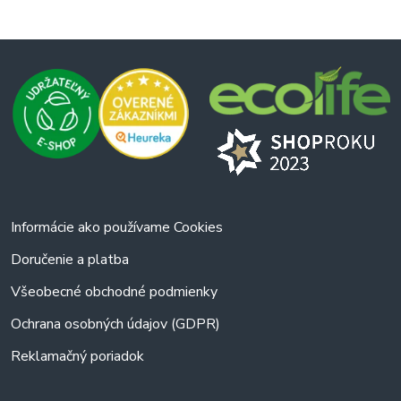
bez zbytočného odpadu, prečítajte si viac v našej sekcii
praktické voskové obaly
a inšpirujte sa možnosťami ich
použitia.
Zaujíma vás,
ako môžu voskové obrúsky zmeniť váš
spôsob skladovania potravín
? Preskúmajte celú ponuku,
objavte rôzne veľkosti a dizajny a vyberte si tie, ktoré
najlepšie vyhovujú vašim potrebám.
Pozrite si kompletný sortiment voskových obalov a
obrúskov
a začnite žiť ekologickejšie už dnes!
Informácie ako používame Cookies
Doručenie a platba
Všeobecné obchodné podmienky
Ochrana osobných údajov (GDPR)
Reklamačný poriadok