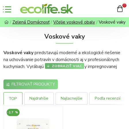
0
Zelená Domácnosť
Včelie voskové obaly
Voskové vaky
Voskové vaky
Voskové vaky
predstavujú moderné a ekologické riešenie
na uchovávanie potravín v domácnosti aj v profesionálnych
kuchyniach. Vyrábajú sa z kvalitnej tkaniny impregnovanej
prírodným voskom, čo zaručuje
hermetickú ochranu,
predĺženú čerstvosť a minimálny vplyv na životné
FILTROVAŤ PRODUKTY
prostredie
. Vďaka svojim unikátnym vlastnostiam dokážu
nahradiť jednorazové plastové obaly a tým výrazne
znížiť
Najdrahšie
Najlacnejšie
Podľa recenzií
TOP
množstvo plastového odpadu
v našich domácnostiach.
Tieto vaky sú ideálne na balenie pečiva, syrov, ovocia,
-17 %
zeleniny alebo desiat do práce či školy.
Medzi hlavné benefity voskových vakov patria: