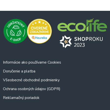
vydržia voskové vaky alebo aké potraviny v nich môžete
skladovať? Preskúmajte našu ponuku a vyberte si riešenie
šité na mieru vašim potrebám!
Začnite už dnes s
ekologickým balením a spravte prvý krok k zelenšej
domácnosti.
Informácie ako používame Cookies
Doručenie a platba
Všeobecné obchodné podmienky
Ochrana osobných údajov (GDPR)
Reklamačný poriadok