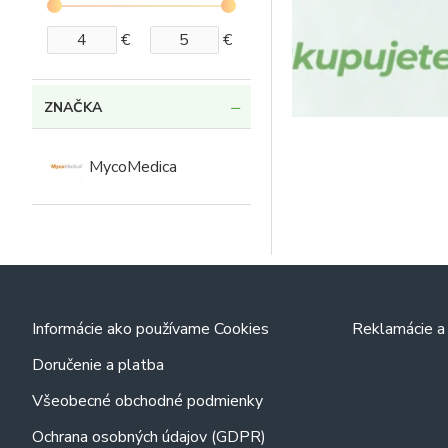
€
€
ZNAČKA
MycoMedica
Informácie ako používame Cookies
Reklamácie a 
Doručenie a platba
Všeobecné obchodné podmienky
Ochrana osobných údajov (GDPR)