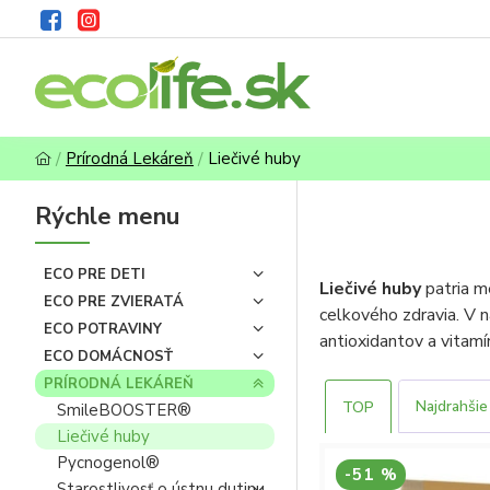
Prírodná Lekáreň
Liečivé huby
Rýchle menu
ECO PRE DETI
Liečivé huby
patria me
ECO PRE ZVIERATÁ
celkového zdravia. V 
ECO POTRAVINY
antioxidantov a vitamí
ECO DOMÁCNOSŤ
nájdete u nás liečivé 
PRÍRODNÁ LEKÁREŇ
Najdrahšie
TOP
Podpora imunity 
SmileBOOSTER®
stresové situácie.
Liečivé huby
Bohaté na antiox
Pycnogenol®
-51 %
regeneráciu organ
Starostlivosť o ústnu dutinu