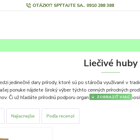
OTÁZKY? SPÝTAJTE SA.. 0910 288 388
Liečivé huby
dzi jedinečné dary prírody, ktoré sú po stáročia využívané v tradi
našej ponuke nájdete široký výber týchto cenných prírodných pro
nov. Či už hľadáte prírodnú podporu organizmu, alebo chcete posi
huby rôznych druhov a foriem
, ktoré vyhovujú vašim potrebám.
Najlacnejšie
Podľa recenzií
a vitality:
Pravidelná konzumácia liečivých húb môže výrazne po
idanty a vitamíny:
Liečivé huby obsahujú unikátne zlúčeniny, k
izmu.