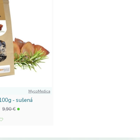
využitia:
V našej ponuke nájdete produkty vhodné na každodenné 
ciu odporúčame pozrieť aj
bylinné sirupy a extrakty
, ktoré sa skve
ody
a objavte výnimočné účinky liečivých húb, ktoré môžu byť sk
porúčame vyskúšať aj ďalšie kategórie ako
prírodné vitamíny
ale
yvniť vaše zdravie? Preskúmajte našu ponuku a nájdite ten pravý
MycoMedica
 100g - sušená
€
9,90 €