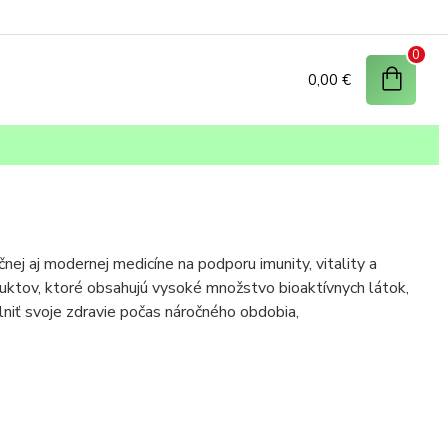
0
0,00 €
čnej aj modernej medicíne na podporu imunity, vitality a
duktov, ktoré obsahujú vysoké množstvo bioaktívnych látok,
lniť svoje zdravie počas náročného obdobia,
silniť vašu obranyschopnosť a pomôcť telu lepšie zvládať
toré pomáhajú bojovať proti voľným radikálom a podporujú