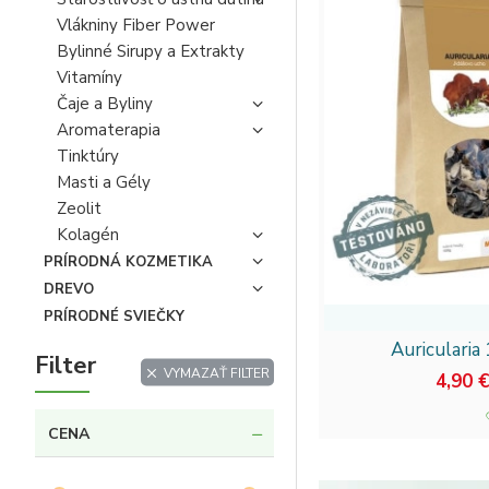
Široké možnosti 
Vlákniny Fiber Power
Pre ďalšiu inšpirá
Bylinné Sirupy a Extrakty
Vitamíny
Doprajte si silu prír
Čaje a Byliny
podporu organizmu od
Aromaterapia
môžu liečivé huby ovpl
Tinktúry
Masti a Gély
Zeolit
Kolagén
PRÍRODNÁ KOZMETIKA
DREVO
PRÍRODNÉ SVIEČKY
Auricularia
Filter
VYMAZAŤ FILTER
4,90 
CENA