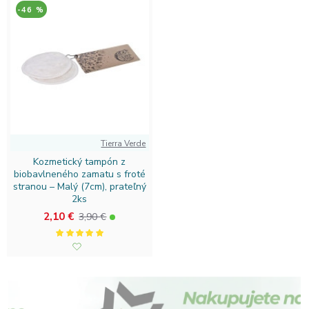
-46 %
Tierra Verde
Kozmetický tampón z
biobavlneného zamatu s froté
stranou – Malý (7cm), prateľný
2ks
2,10 €
3,90 €