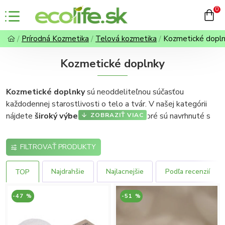
0
Prírodná Kozmetika
Telová kozmetika
Kozmetické dopl
Kozmetické doplnky
Kozmetické doplnky
sú neoddeliteľnou súčasťou
každodennej starostlivosti o telo a tvár. V našej kategórii
nájdete
široký výber eko pomôcok
, ktoré sú navrhnuté s
dôrazom na udržateľnosť a minimalizáciu odpadu. Tieto
produkty sú vyrobené z
prírodných a obnoviteľných
FILTROVAŤ PRODUKTY
materiálov
, vďaka čomu šetria životné prostredie a zároveň
poskytujú maximálny komfort pri používaní. Ak hľadáte
Najdrahšie
Najlacnejšie
Podľa recenzií
TOP
alternatívu k bežným kozmetickým pomôckam, eko riešenia
sú tou správnou voľbou pre každého, kto myslí ekologicky a
-47 %
-51 %
zároveň chce dopriať svojej pokožke len to najlepšie.
Udržateľnosť
– Eko pomôcky sú opakovane použiteľné