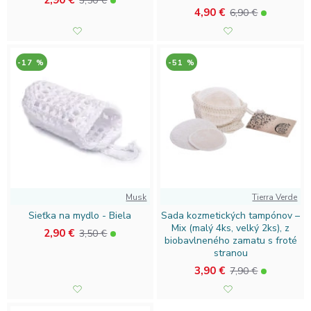
2,90 €
3,50 €
4,90 €
6,90 €
-17 %
-51 %
Musk
Tierra Verde
Sieťka na mydlo - Biela
Sada kozmetických tampónov –
Mix (malý 4ks, velký 2ks), z
2,90 €
3,50 €
biobavlneného zamatu s froté
stranou
3,90 €
7,90 €