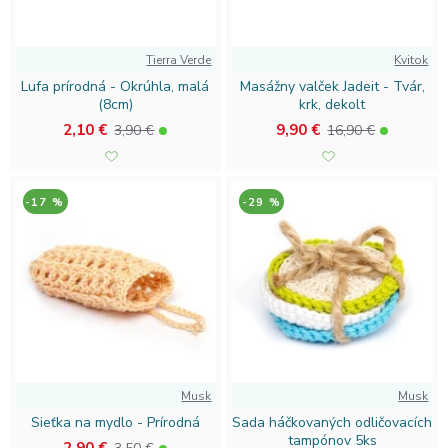
ešte dnes!
Zaujíma vás, ako môžu eko kozmetické doplnky
zmeniť vašu každodennú starostlivosť? Preskúmajte našu
Tierra Verde
Kvitok
ponuku a nájdite ten správny produkt pre seba. Vyberte si
Lufa prírodná - Okrúhla, malá
Masážny valček Jadeit - Tvár,
ekologicky, buďte trendy a myslite na našu planétu –
(8cm)
krk, dekolt
kliknite a objavujte svet eko kozmetických doplnkov
!
2,10 €
9,90 €
3,90 €
16,90 €
-17 %
-29 %
Musk
Musk
Sieťka na mydlo - Prírodná
Sada háčkovaných odličovacích
tampónov 5ks