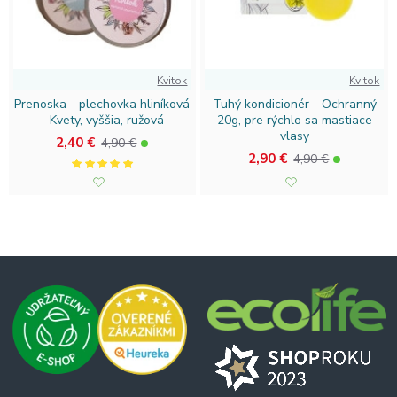
Kvitok
Kvitok
Prenoska - plechovka hliníková
Tuhý kondicionér - Ochranný
- Kvety, vyššia, ružová
20g, pre rýchlo sa mastiace
vlasy
2,40 €
4,90 €
2,90 €
4,90 €