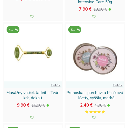
Intensive Care 50g
7,90 €
13,90 €
-41 %
-51 %
Kvitok
Kvitok
Masážny valček Jadeit - Tvár,
Prenoska - plechovka hliníková
krk, dekolt
- Kvety, vyššia, modrá
9,90 €
2,40 €
16,90 €
4,90 €