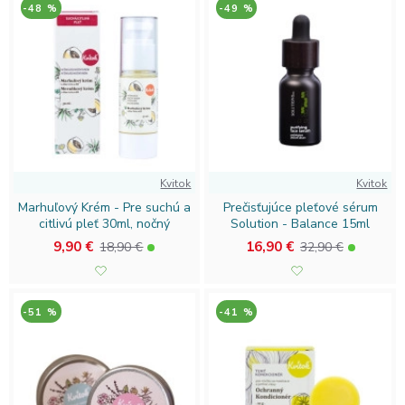
-48 %
-49 %
Kvitok
Kvitok
Marhuľový Krém - Pre suchú a
Prečisťujúce pleťové sérum
citlivú pleť 30ml, nočný
Solution - Balance 15ml
9,90 €
16,90 €
18,90 €
32,90 €
-51 %
-41 %