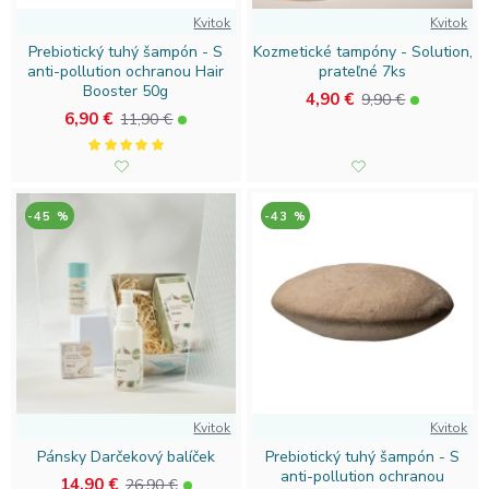
Kvitok
Kvitok
Prebiotický tuhý šampón - S
Kozmetické tampóny - Solution,
anti-pollution ochranou Hair
prateľné 7ks
Booster 50g
4,90 €
9,90 €
6,90 €
11,90 €
-45 %
-43 %
Kvitok
Kvitok
Pánsky Darčekový balíček
Prebiotický tuhý šampón - S
anti-pollution ochranou
14,90 €
26,90 €