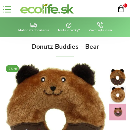
0
Možnosti doručenia
Máte otázky?
Zavolajte nám
Donutz Buddies - Bear
-25 %