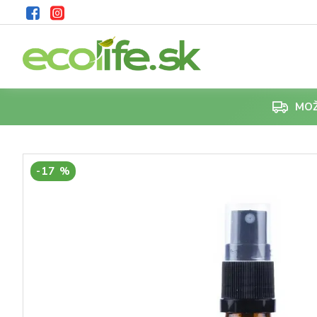
MOŽ
-17 %