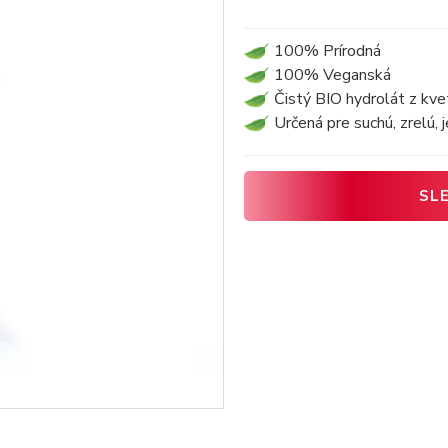
100% Prírodná
100% Veganská
Čistý BIO hydrolát z kv
Určená pre suchú, zrelú,
SL