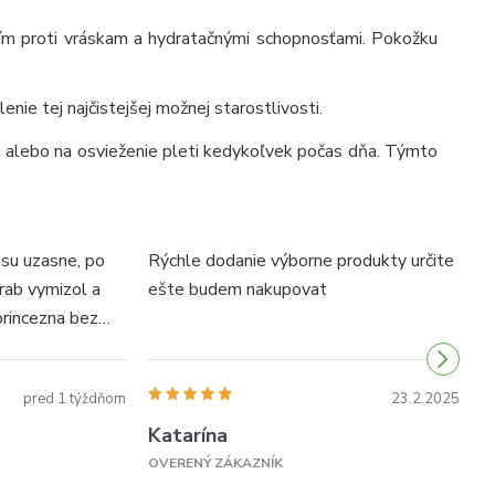
ním proti vráskam a hydratačnými schopnosťami. Pokožku
lenie tej najčistejšej možnej starostlivosti.
k alebo na osvieženie pleti kedykoľvek počas dňa. Týmto
 su uzasne, po
Rýchle dodanie výborne produkty určite
T
rab vymizol a
ešte budem nakupovat
v
princezna bez
rcite
pred 1 týždňom
23.2.2025
Katarína
V
OVERENÝ ZÁKAZNÍK
O