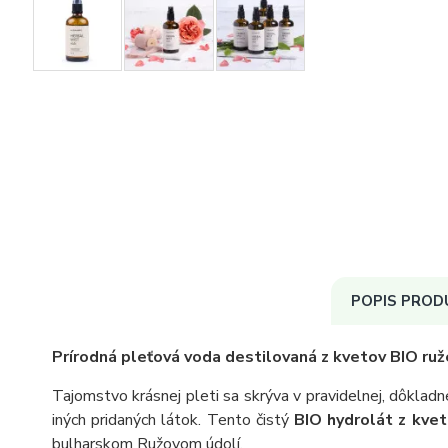
POPIS PROD
Prírodná pleťová voda destilovaná z kvetov BIO ruž
Tajomstvo krásnej pleti sa skrýva v pravidelnej, dôkladn
iných pridaných látok. Tento čistý
BIO hydrolát z kve
bulharskom Ružovom údolí.