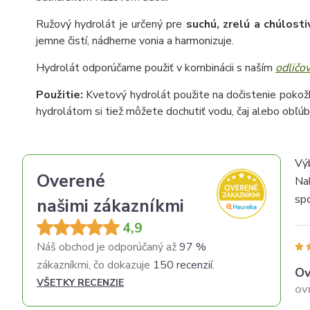
Ružový hydrolát je určený pre
suchú, zrelú a chúlosti
jemne čistí, nádherne vonia a harmonizuje.
Hydrolát odporúčame použiť v kombinácii s naším
odličo
Použitie:
Kvetový hydrolát použite na dočistenie pokož
hydrolátom si tiež môžete dochutiť vodu, čaj alebo obľú
Vý
Overené
Na
spo
našimi zákazníkmi
ko
4,9
obj
Náš obchod je odporúčaný až
97 %
zákazníkmi, čo dokazuje
150 recenzií.
Ov
VŠETKY RECENZIE
OV