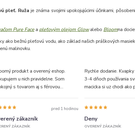
vú pleť. Ruža
je známa svojimi upokojujúcimi účinkami, pôsobe
vačom Pure Face
a
pleťovým olejom Glow
alebo
Bloom
na docie
ky ako bežnú pleťovú vodu, ako základ našich práškových masie
benú malinovku.
borný produkt a overený eshop.
Rychle dodanie. Kvapky
kupujem u nich pravidelne. Som
3-4 dňoch používania sv
kojný s tovarom aj s férovou
macicka si uz chodi ako 
munikáciou. Vyzdvihnuté ešte v deň
golieru. Super produkt, u
ednávky. Odporúčam...
doporučujem.
pred 1 hodinou
erený zákazník
Deny
ERENÝ ZÁKAZNÍK
OVERENÝ ZÁKAZNÍK