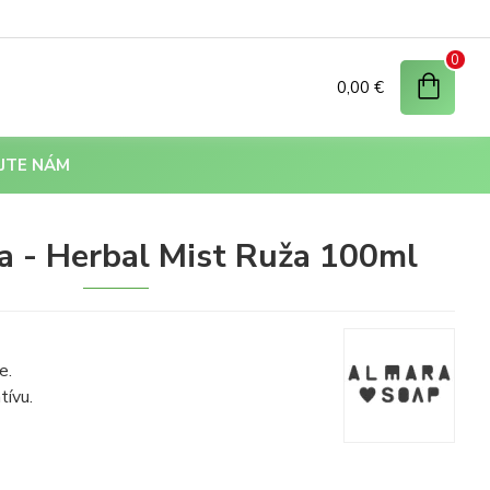
0
0,00 €
JTE NÁM
a - Herbal Mist Ruža 100ml
e.
tívu.