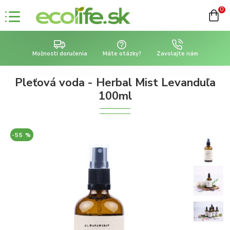
0
Možnosti doručenia
Máte otázky?
Zavolajte nám
Pleťová voda - Herbal Mist Levanduľa
100ml
-55 %