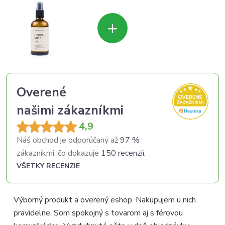
+
Overené
našimi zákazníkmi
4,9
Náš obchod je odporúčaný až
97 %
zákazníkmi, čo dokazuje
150 recenzií.
VŠETKY RECENZIE
Výborný produkt a overený eshop. Nakupujem u nich
pravidelne. Som spokojný s tovarom aj s férovou
p