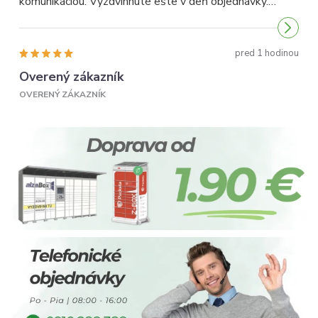
komunikáciou. Vyzdvihnuté ešte v deň objednávky.
p
Odporúčam...
pred 1 hodinou
Overený zákazník
OVERENÝ ZÁKAZNÍK