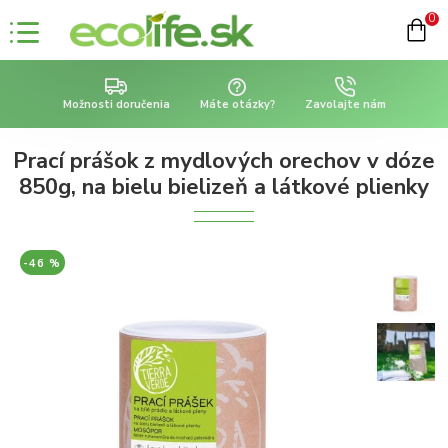
0
Možnosti doručenia
Máte otázky?
Zavolajte nám
Prací prášok z mydlových orechov v dóze
850g, na bielu bielizeň a látkové plienky
-46 %