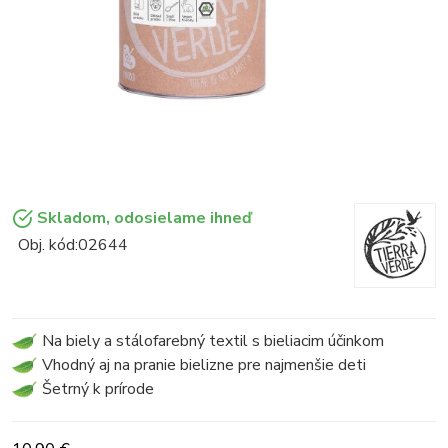
Skladom, odosielame ihneď
Obj. kód:
02644
Na biely a stálofarebný textil s bieliacim účinkom
Vhodný aj na pranie bielizne pre najmenšie deti
Šetrný k prírode