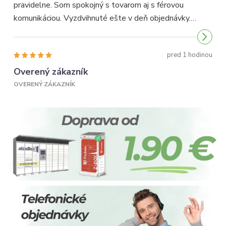
pravidelne. Som spokojný s tovarom aj s férovou
p
komunikáciou. Vyzdvihnuté ešte v deň objednávky.
p
Odporúčam...
pred 1 hodinou
Overený zákazník
OVERENÝ ZÁKAZNÍK