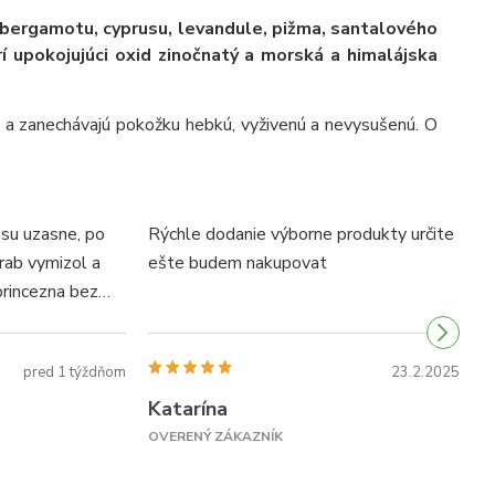
bergamotu, cyprusu, levandule, pižma, santalového
í upokojujúci oxid zinočnatý a morská a himalájska
e a zanechávajú pokožku hebkú, vyživenú a nevysušenú. O
 su uzasne, po
Rýchle dodanie výborne produkty určite
T
rab vymizol a
ešte budem nakupovat
v
princezna bez
rcite
pred 1 týždňom
23.2.2025
Katarína
V
OVERENÝ ZÁKAZNÍK
O