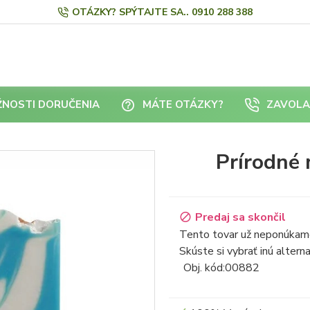
OTÁZKY? SPÝTAJTE SA.. 0910 288 388
NOSTI DORUČENIA
MÁTE OTÁZKY?
ZAVOLA
Prírodné 
Predaj sa skončil
Tento tovar už neponúkam
Skúste si vybrať inú alterna
Obj. kód:
00882