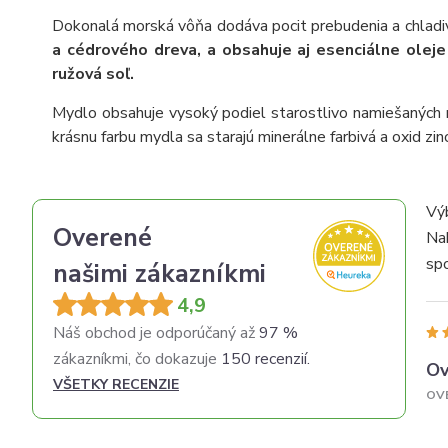
Dokonalá morská vôňa dodáva pocit prebudenia a chladiv
a cédrového dreva,
a obsahuje aj esenciálne oleje
ružová soľ.
Mydlo obsahuje vysoký podiel starostlivo namiešaných r
krásnu farbu mydla sa starajú minerálne farbivá a oxid zin
Vý
Overené
Na
spo
našimi zákazníkmi
ko
4,9
obj
Náš obchod je odporúčaný až
97 %
zákazníkmi, čo dokazuje
150 recenzií.
Ov
VŠETKY RECENZIE
OV