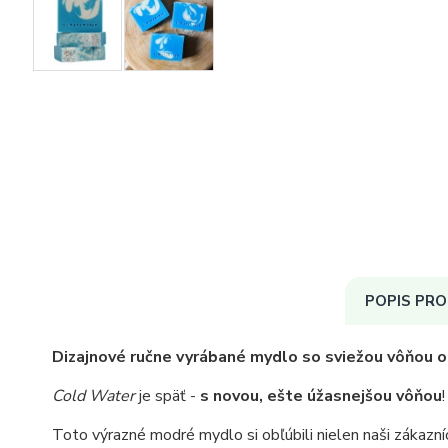
POPIS PR
Dizajnové ručne vyrábané mydlo so sviežou vôňou 
Cold Water
je späť -
s novou, ešte úžasnejšou vôňou
!
Toto výrazné modré mydlo si obľúbili nielen naši zákazníc