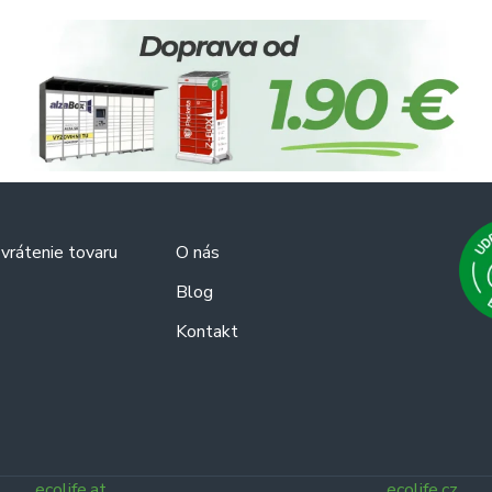
vrátenie tovaru
O nás
Blog
Kontakt
ecolife.at
ecolife.cz