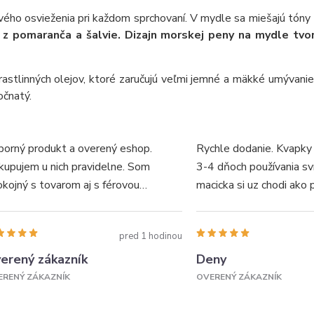
ého osvieženia pri každom sprchovaní. V mydle sa miešajú tóny
 z pomaranča a šalvie. Dizajn morskej peny na mydle tvor
astlinných olejov, ktoré zaručujú veľmi jemné a mäkké umývani
očnatý.
borný produkt a overený eshop.
Rychle dodanie. Kvapky
kupujem u nich pravidelne. Som
3-4 dňoch používania sv
kojný s tovarom aj s férovou
macicka si uz chodi ako 
munikáciou. Vyzdvihnuté ešte v deň
golieru. Super produkt, u
ednávky. Odporúčam...
doporučujem.
pred 1 hodinou
erený zákazník
Deny
ERENÝ ZÁKAZNÍK
OVERENÝ ZÁKAZNÍK