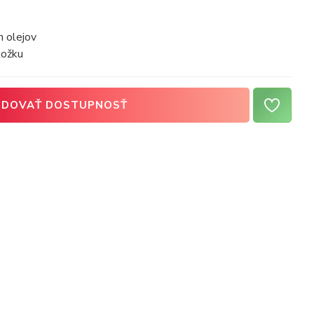
h olejov
kožku
EDOVAŤ DOSTUPNOSŤ