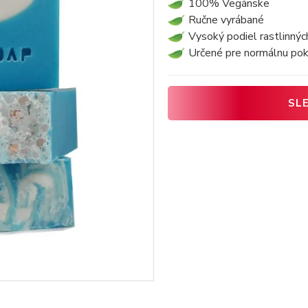
100% Vegánske
Ručne vyrábané
Vysoký podiel rastlinnýc
Určené pre normálnu po
SL