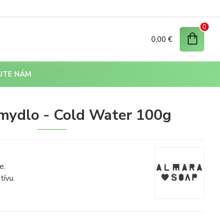
0
0,00 €
JTE NÁM
mydlo - Cold Water 100g
e.
tívu.