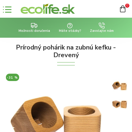
0
Možnosti doručenia
Máte otázky?
Zavolajte nám
Prírodný pohárik na zubnú kefku -
Drevený
-31 %