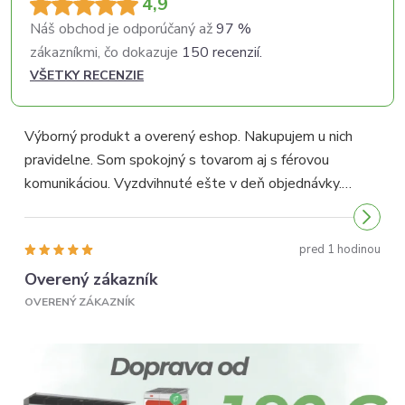
4,9
Náš obchod je odporúčaný až
97 %
zákazníkmi, čo dokazuje
150 recenzií.
VŠETKY RECENZIE
Výborný produkt a overený eshop. Nakupujem u nich
pravidelne. Som spokojný s tovarom aj s férovou
p
komunikáciou. Vyzdvihnuté ešte v deň objednávky.
p
Odporúčam...
pred 1 hodinou
Overený zákazník
OVERENÝ ZÁKAZNÍK