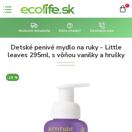
0
Možnosti doručenia
Máte otázky?
Zavolajte nám
Detské penivé mydlo na ruky - Little
leaves 295ml, s vôňou vanilky a hrušky
-28 %