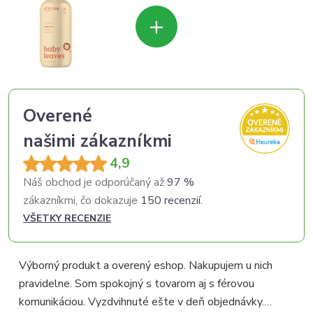
+
Overené
našimi zákazníkmi
4,9
Náš obchod je odporúčaný až
97 %
zákazníkmi, čo dokazuje
150 recenzií.
VŠETKY RECENZIE
Výborný produkt a overený eshop. Nakupujem u nich
pravidelne. Som spokojný s tovarom aj s férovou
p
komunikáciou. Vyzdvihnuté ešte v deň objednávky.
p