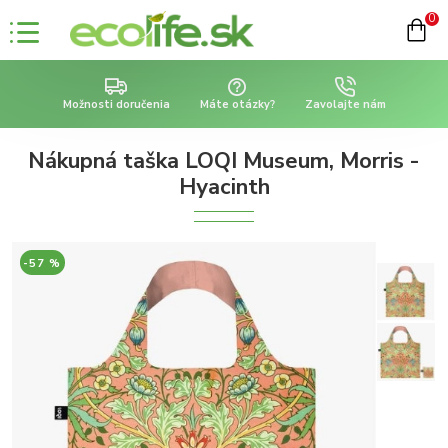
0
Možnosti doručenia
Máte otázky?
Zavolajte nám
Nákupná taška LOQI Museum, Morris -
Hyacinth
-57 %