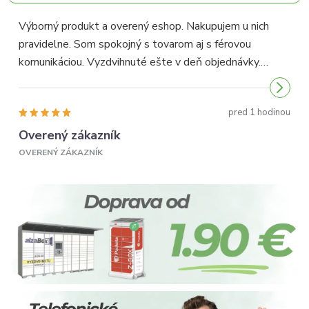
Výborný produkt a overený eshop. Nakupujem u nich
pravidelne. Som spokojný s tovarom aj s férovou
p
komunikáciou. Vyzdvihnuté ešte v deň objednávky.
p
Odporúčam...
pred 1 hodinou
Overený zákazník
OVERENÝ ZÁKAZNÍK