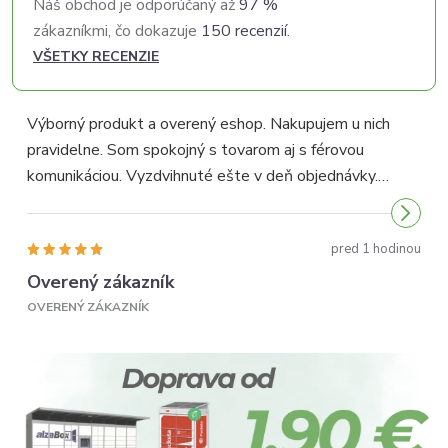
Náš obchod je odporúčaný až
97 %
zákazníkmi, čo dokazuje
150 recenzií.
VŠETKY RECENZIE
Výborný produkt a overený eshop. Nakupujem u nich
pravidelne. Som spokojný s tovarom aj s férovou
p
komunikáciou. Vyzdvihnuté ešte v deň objednávky.
p
Odporúčam...
pred 1 hodinou
Overený zákazník
OVERENÝ ZÁKAZNÍK