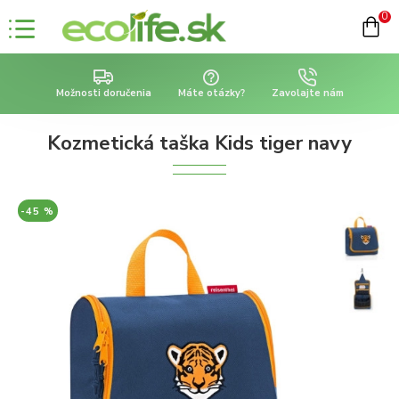
0
Možnosti doručenia
Máte otázky?
Zavolajte nám
Kozmetická taška Kids tiger navy
-45 %