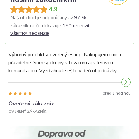
4,9
Náš obchod je odporúčaný až
97 %
zákazníkmi, čo dokazuje
150 recenzií.
VŠETKY RECENZIE
Výborný produkt a overený eshop. Nakupujem u nich
pravidelne. Som spokojný s tovarom aj s férovou
p
komunikáciou. Vyzdvihnuté ešte v deň objednávky.
p
Odporúčam...
pred 1 hodinou
Overený zákazník
OVERENÝ ZÁKAZNÍK