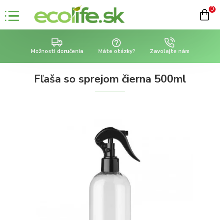
0
Možnosti doručenia
Máte otázky?
Zavolajte nám
Fľaša so sprejom čierna 500ml