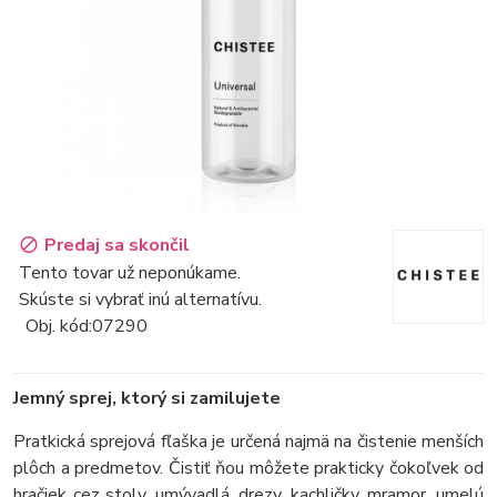
Predaj sa skončil
Tento tovar už neponúkame.
Skúste si vybrať inú alternatívu.
Obj. kód:
07290
Jemný sprej, ktorý si zamilujete
Pratkická sprejová fľaška je určená najmä na čistenie menších
plôch a predmetov. Čistiť ňou môžete prakticky čokoľvek od
hračiek cez stoly, umývadlá, drezy, kachličky, mramor, umelú