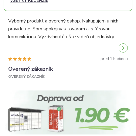
VŠETKY RECENZIE
Výborný produkt a overený eshop. Nakupujem u nich
pravidelne. Som spokojný s tovarom aj s férovou
p
komunikáciou. Vyzdvihnuté ešte v deň objednávky.
p
Odporúčam...
pred 1 hodinou
Overený zákazník
OVERENÝ ZÁKAZNÍK