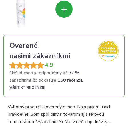
+
Overené
našimi zákazníkmi
4,9
Náš obchod je odporúčaný až
97 %
zákazníkmi, čo dokazuje
150 recenzií.
VŠETKY RECENZIE
Výborný produkt a overený eshop. Nakupujem u nich
pravidelne. Som spokojný s tovarom aj s férovou
p
komunikáciou. Vyzdvihnuté ešte v deň objednávky.
p