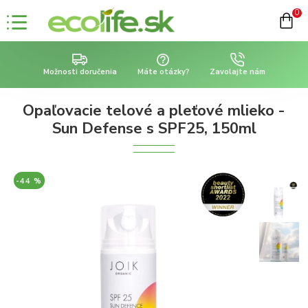
0
Možnosti doručenia
Máte otázky?
Zavolajte nám
Opaľovacie telové a pleťové mlieko -
Sun Defense s SPF25, 150ml
-44 %