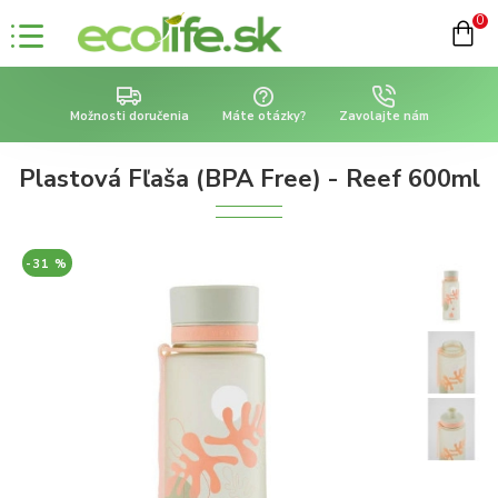
0
Možnosti doručenia
Máte otázky?
Zavolajte nám
Plastová Fľaša (BPA Free) - Reef 600ml
-31 %