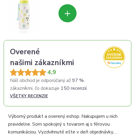
+
Overené
našimi zákazníkmi
4,9
Náš obchod je odporúčaný až
97 %
zákazníkmi, čo dokazuje
150 recenzií.
VŠETKY RECENZIE
Výborný produkt a overený eshop. Nakupujem u nich
pravidelne. Som spokojný s tovarom aj s férovou
p
komunikáciou. Vyzdvihnuté ešte v deň objednávky.
p