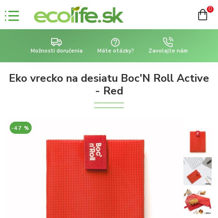
0
Možnosti doručenia
Máte otázky?
Zavolajte nám
Eko vrecko na desiatu Boc'N Roll Active
- Red
-47 %