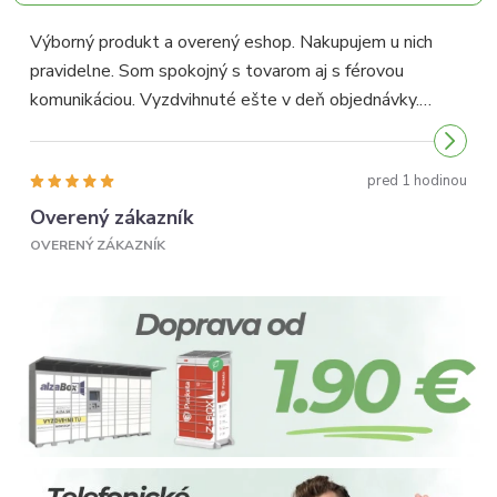
Výborný produkt a overený eshop. Nakupujem u nich
pravidelne. Som spokojný s tovarom aj s férovou
p
komunikáciou. Vyzdvihnuté ešte v deň objednávky.
p
Odporúčam...
pred 1 hodinou
Overený zákazník
OVERENÝ ZÁKAZNÍK