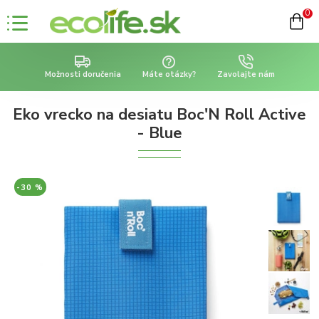
0
Možnosti doručenia
Máte otázky?
Zavolajte nám
Eko vrecko na desiatu Boc'N Roll Active
- Blue
-30 %