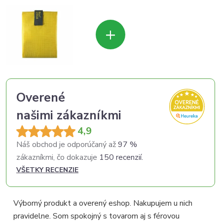
+
Overené
našimi zákazníkmi
4,9
Náš obchod je odporúčaný až
97 %
zákazníkmi, čo dokazuje
150 recenzií.
VŠETKY RECENZIE
Výborný produkt a overený eshop. Nakupujem u nich
pravidelne. Som spokojný s tovarom aj s férovou
p