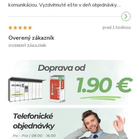
komunikáciou. Vyzdvihnuté ešte v deň objednávky.
p
Odporúčam...
pred 1 hodinou
Overený zákazník
OVERENÝ ZÁKAZNÍK